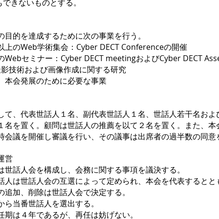
きないものとする。
の目的を達成するために次の事業を行う。
術集会：Cyber DECT Conferenceの開催
Cyber DECT meetingおよびCyber DECT Ass
術および画像作成に関する研究
発展のために必要な事業
て、代表世話人１名、副代表世話人１名、世話人若干名およ
く。顧問は世話人の推薦を以て２名を置く。また、本会
開催し審議を行い、その議事は出席者の過半数の同意を
運営
会を構成し、会務に関する事項を議決する。
話人会の互選によって定められ、本会を代表するととも
、削除は世話人会で決定する。
番世話人を選出する。
年であるが、再任は妨げない。