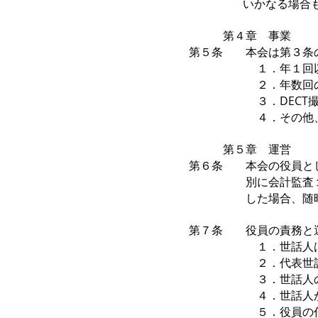
いかなる場合もで
第４章 事業
第５条 本会は第３条
１．年１回以上のWeb学
２．年数回のWebセミナー：
３．DECT撮影技
４．その他、本会
第５章 運営
第６条 本会の役員とし
別に会計監査１名を置
した場合、随時会議を
第７条 役員の責務と
１．世話人は世話人
２．代表世話人は世
３．世話人の追加
４．世話人から当
５．役員の任期は４