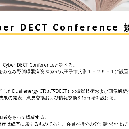
ber DECT Conference
er DECT Conferenceと称する。
みなみ野循環器病院 東京都八王子市兵衛１－２５－１に設置
Dual energy CT(以下DECT）の撮影技術および画像
発表、意見交換および情報交換を行う場を設ける。
加者をもって構成する。
有に属するものであり、会員が持分の分割請 求および