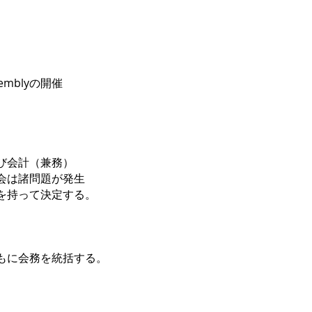
emblyの開催
び会計（兼務）
は諸問題が発生
持って決定する。
に会務を統括する。