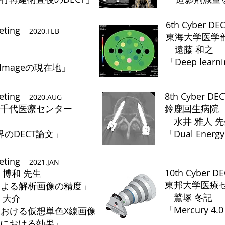
6th Cyber D
Meeting
2020.FEB
東海大学医学
院
遠藤 和之
​「Deep learni
se Imageの現在地」
sys
eeting
8th Cyber DE
2020.AUG
八千代医療センター
鈴鹿回生病
水井 雅人 先
界のDECT論文」
​「Dual En
eeting
2021.JAN
10th Cyber D
 博和 先生
東邦大学医療
 CTによる解析画像の精度」
鷲塚 冬記
 大介
​「Mercury 
 CTにおける仮想単色X線画像
使
曝における効果」