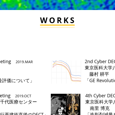
WORKS
Meeting
Meeting
2nd Cyber D
2019.MAR
院
東京医科大学
藤村 耕平
塞栓評価について」
「GE Revolu
eeting
4th Cyber D
2019.OCT
八千代医療センター
東京医科大学
南里 博克
行再建術直後のDECT」
​「造影剤減量