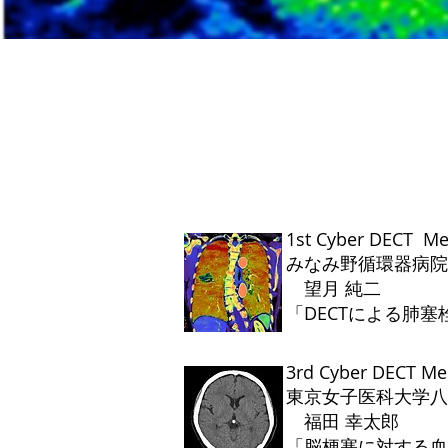
1st Cyber DECT 
みなみ野循環器病
望月 純二
​「DECTによる肺
3rd Cyber DECT M
東京女子医科大学
福田 幸太郎
「脳梗塞に対する血