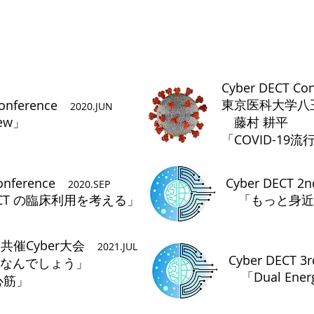
Conference
Cyber DECT Con
東京医科大学八
 Conference
2020.JUN
iew」
藤村 耕平
​「COVID-1
Conference
Cyber DECT 2
2020.SEP
y CT の臨床利用を考える」
「もっと身近にDu
DC 共催Cyber大会
2021.JUL
Cyber DECT 3
なんでしょう」
「Dual Ene
心筋」