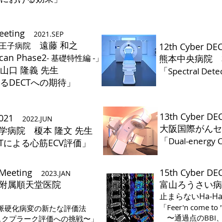
Meeting
2021.SEP
遠藤 和之
王子病院
12th Cyber D
can Phase2
- 基礎特性編 -」
​熊本中央病院 
山口 隆義 先生
​「
Spectral De
るDECTへの期待」
13th Cyber D
2021
2022.JUN
​大阪国際がん
大学病院 榎本 隆文 先生
​「
Dual-energy C
よる心筋ECV評価」
​ 〜高性
T Meeting
15th Cyber D
2023.JAN
部附属順天堂医院
​富山ろうさい
止まらないHa-Ha R
​「Feer'n come 
た動脈硬化病変の新たな評価法
​ 〜通過点のBBI
プラーク評価への挑戦〜
」