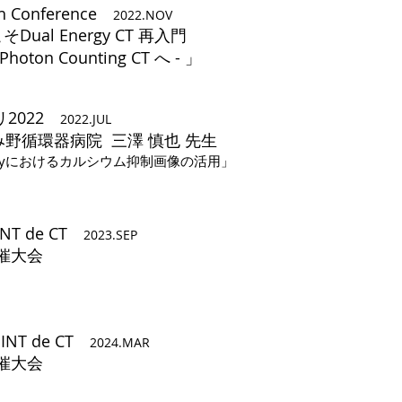
th Conference
2022.NOV
al Energy CT 再入門
on Counting CT へ - 」
リ2022
2
022.JUL
み野循環器病院 三澤 慎也
先生
graphyにおけるカルシウム抑制画像の活用」
OINT de CT
2023
.SEP
共催大会
OINT de CT
2024
.MAR
催大会