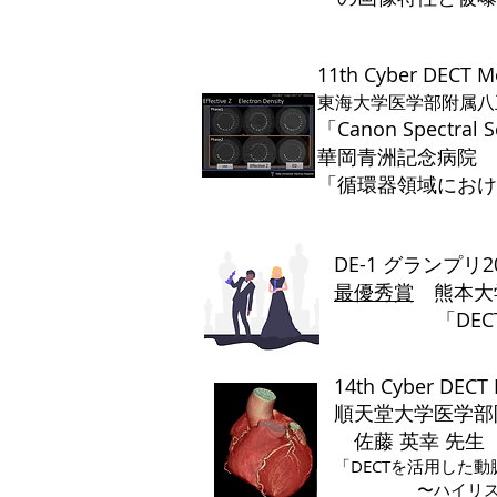
11th Cyber DECT 
東海大学医学部附属八
「Canon Spectral S
​華岡青洲記念病院 
「循環器領域におけ
DE-1 グランプリ
最優秀賞
​ 熊本
​ 「DECTに
14th Cyber DEC
​順天堂大学医学
佐藤 英幸 先生
​「DECTを活用し
​ 〜ハイリスク