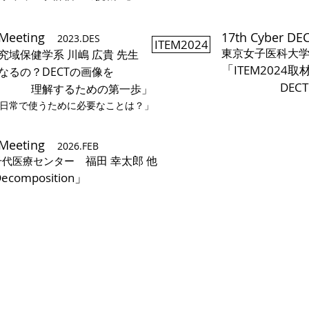
T Meeting
17th Cyber D
2
023.DES
ITEM2024
​東京女子医科大
究域保健学系 川嶋 広貴 先生
​「
ITEM2024取材
なるの？DECTの画像を
DECTと
ための第一歩」
Iを日常で使うために必要なことは？」
T Meeting
2026.FEB
福田 幸太郎 他
千代医療センター
」
Decomposition