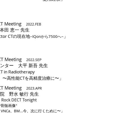
ECT Meeting
2022.FEB
本田 恵一 先生
」
tector CTの現在地
~IQonから7500へ~
ECT Meeting
2022.SEP
センター 大平 新吾 先生
T in Radiotherapy
」
能CTを高精度治療に〜
ECT Meeting
20
23.APR
病院
野水 敏行 先生
ock DECT Tonight
to "骨髄画像"
、VNCa、BM...今、次に行くために〜
」