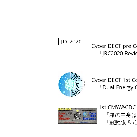
JRC2020
Cyber DECT pre
「JRC2020 Rev
Cyber DECT 1st 
「Dual Energ
1st CMW&C
「箱の中身は
​ 「冠動脈 & 