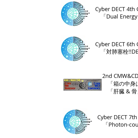
Cyber DECT 4th
「Dual Energy 
Cyber DECT 6th
「対肺塞栓!!D
2nd CMW&
「箱の中身
​ 「肝臓
& 
Cyber DECT 7t
「Photon-cou