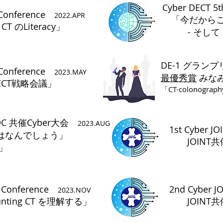
Cyber DECT 5
 Conference
2022.APR
「今だからこそDu
CT のLiteracy」
- そして Phot
DE-1 グランプ
 Conference
2023
.MAY
最優秀賞
​
みな
ECT戦略会議
」
​「CT-colono
CDC 共催Cyber大会
2023
.AUG
​1st
Cyber J
はなんでしょう」
​ JOINT
骨」
h Conference
​2nd
Cyber J
2023
.NOV
nting CT を理解する
」
JOINT共