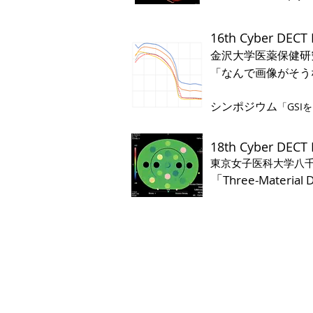
16th Cyber DEC
金沢大学医
薬保健研
「なんで画像がそう
理解する
​シンポジウム
「GS
18th Cyber DEC
東京女子医科大学八
​「
Three-Material 