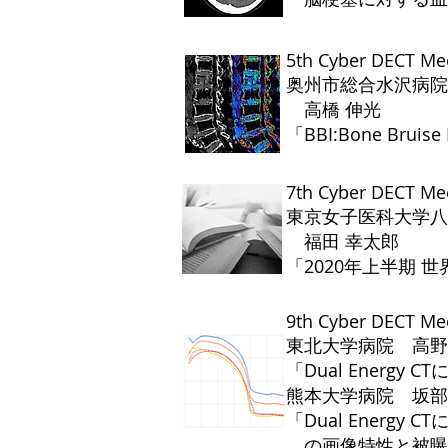
​5th Cyber DECT 
奥州市総合水沢病
高橋 伸光
「BBI:Bone Brui
7th Cyber DECT M
東京女子医科大学
福田 幸太郎
「2020年上半期 世
9th Cyber DECT M
東北大学病院 高野
「Dual Energy
​熊本大学病院 坂部
「Dual Energy
​ の画像特性と被