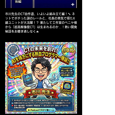
市川先生のCT自作道、いよいよ組み立て編！🔧 ネ
ットでポチった謎のレールと、社長の男気で得たX
線ユニットが大活躍！？ 果たして工作室のベニヤ板
から「超高解像度CT」は生まれるのか…！熱い開発
秘話をお聴き逃しなく🔥