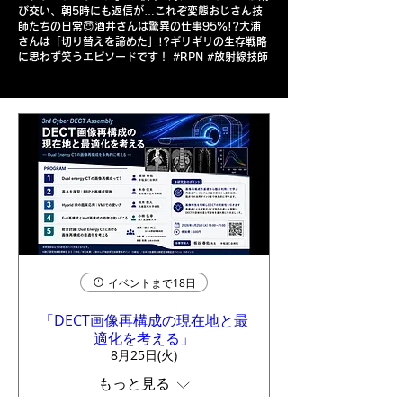
び交い、朝5時にも返信が…これぞ変態おじさん技
師たちの日常😇酒井さんは驚異の仕事95%!?大浦
さんは「切り替えを諦めた」!?ギリギリの生存戦略
に思わず笑うエピソードです！ #RPN #放射線技師
イベントまで18日
「DECT画像再構成の現在地と最
適化を考える」
8月25日(火)
もっと見る