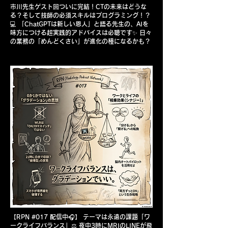
市川先生ゲスト回ついに完結！CTの未来はどうな
る？そして技師の必須スキルはプログラミング！？
💻 「ChatGPTは新しい恩人」と語る先生の、AIを
味方につける超実践的アドバイスは必聴です✨ 日々
の業務の「めんどくさい」が進化の種になるかも？
【RPN #017 配信中🎧】 テーマは永遠の課題「ワ
ークライフバランス」⚖️ 夜中3時にMRIのLINEが飛