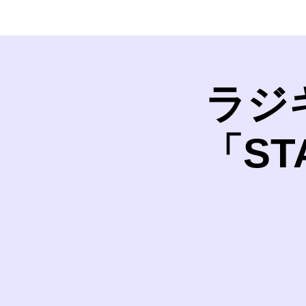
ラジ
「S