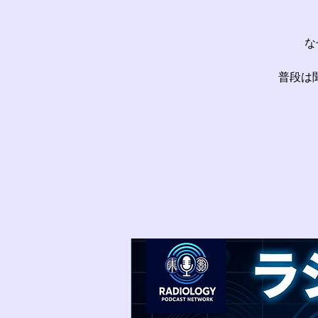
な
普段は