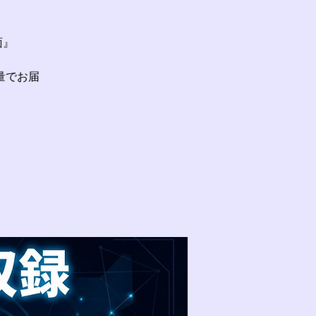
面』
量でお届