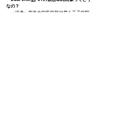
なの？
　＜演者＞東海大学医学部付属八王子病院　
遠藤 和之 先生
さらに表示
チケット詳細
販売終了
チケットの種類
5th Conference On-demand
価格
￥500
このイベントをシェア