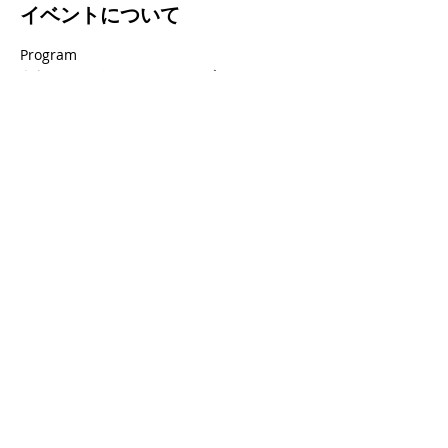
イベントについて
Program
キヤノンメディカルシステムズ
『キヤノンの最新情報紹介』
東海大学医学部付属八王子病院　遠藤和之先
生
『Canon's spectral scan phase2　～基礎
特性編～』
華岡青洲記念病院　山口隆義先生
さらに表示
このイベントをシェア